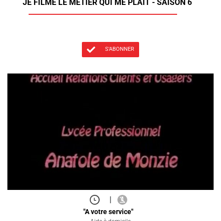
JE FILME LE MÉTIER QUI ME PLAÎT - SAISON 6
S'ABONNER
|
"A votre service"