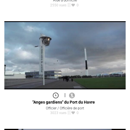
Aide à domicile
2550 vues
0
|
"Anges gardiens" du Port du Havre
Officier / Officière de port
3023 vues
0