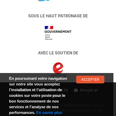
SOUS LE HAUT PATRONAGE DE
AVEC LE SOUTIEN DE
En poursuivant votre navigation
ACCEPTER
sur notre site vous acceptez
l’installation et l’utilisation de
CONTACT :
01 47 01 34 50
Envoyer un
cookies sur votre poste pour le
message
bon fonctionnement de nos
© EURO FRANCE MÉDIAS 2026
Mentions légales
RGPD
services et l'analyse de nos
Siret n°403 627 797 000 18
FAQ
VERSION BÊTA
API
performances.
En savoir plus