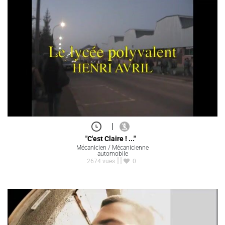
|
"C'est Claire ! ..."
Mécanicien / Mécanicienne
automobile
2674 vues
0