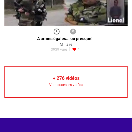
|
A armes égales... ou presque!
Militaire
3939 vues
1
+
276
vidéos
Voir toutes les vidéos