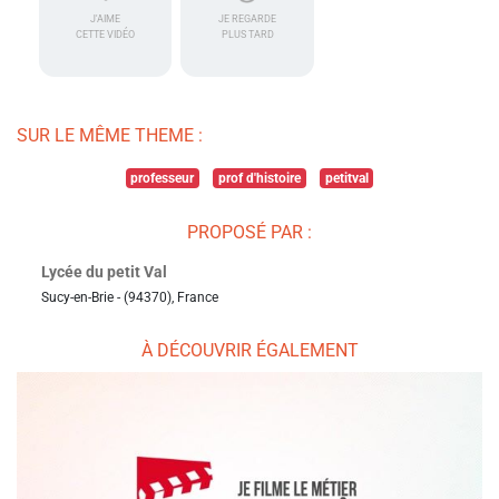
J'AIME
JE REGARDE
CETTE VIDÉO
PLUS TARD
SUR LE MÊME THEME :
professeur
prof d'histoire
petitval
PROPOSÉ PAR :
Lycée du petit Val
Sucy-en-Brie - (94370), France
À DÉCOUVRIR ÉGALEMENT