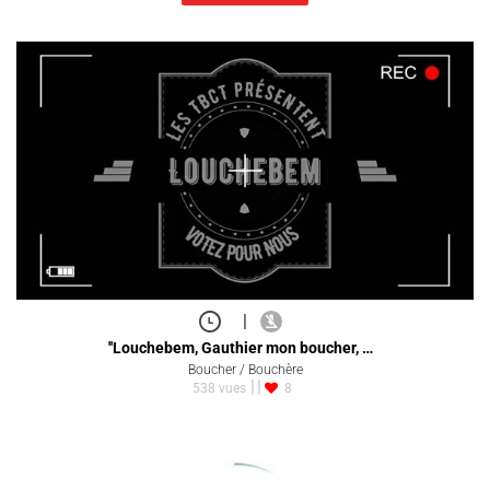
|
''Louchebem, Gauthier mon boucher, …
Boucher / Bouchère
538 vues
8