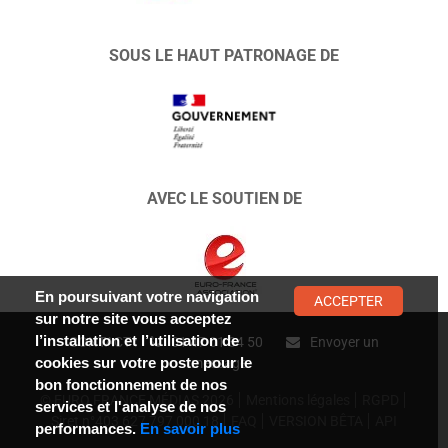
SOUS LE HAUT PATRONAGE DE
AVEC LE SOUTIEN DE
En poursuivant votre navigation
ACCEPTER
sur notre site vous acceptez
l’installation et l’utilisation de
CONTACT :
01 47 01 34 50
Envoyer un
cookies sur votre poste pour le
message
bon fonctionnement de nos
© EURO FRANCE MÉDIAS 2026
Mentions légales
RGPD
services et l'analyse de nos
Siret n°403 627 797 000 18
FAQ
VERSION BÊTA
API
performances.
En savoir plus