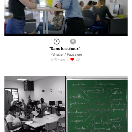
|
"Dans les choux"
Pâtissier / Pâtissière
570 vues
23