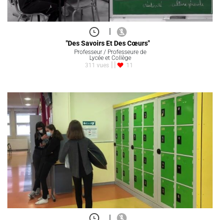
|
"Des Savoirs Et Des Cœurs"
Professeur / Professeure de
Lycée et Collège
311 vues
11
|