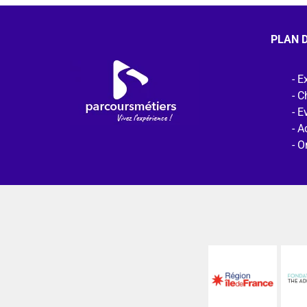
PLAN D
Ex
C
E
Ac
O