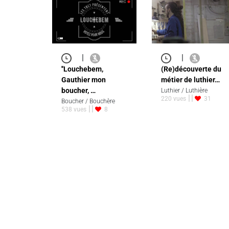
|
|
''Louchebem,
(Re)découverte du
Gauthier mon
métier de luthier…
boucher, …
Luthier / Luthière
220 vues
31
Boucher / Bouchère
538 vues
8