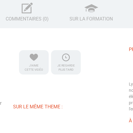
COMMENTAIRES (0)
SUR LA FORMATION
P
J'AIME
JE REGARDE
CETTE VIDÉO
PLUS TARD
Ly
no
él
r
pr
SUR LE MÊME THEME :
l'
À