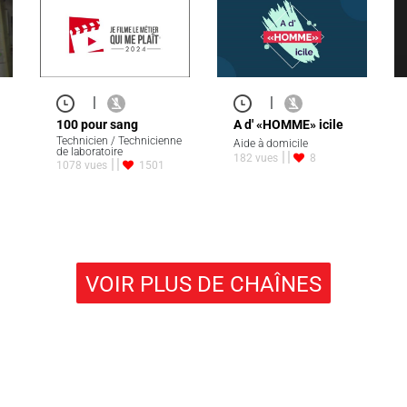
|
|
100 pour sang
A d' «HOMME» icile
Technicien / Technicienne
Aide à domicile
de laboratoire
182 vues
8
1078 vues
1501
VOIR PLUS DE CHAÎNES