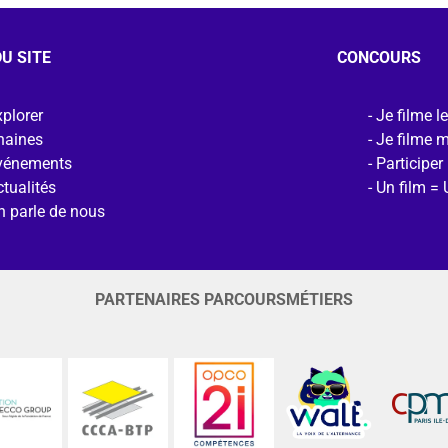
U SITE
CONCOURS
plorer
Je filme l
haines
Je filme 
vénements
Participer
tualités
Un film = 
n parle de nous
PARTENAIRES PARCOURSMÉTIERS