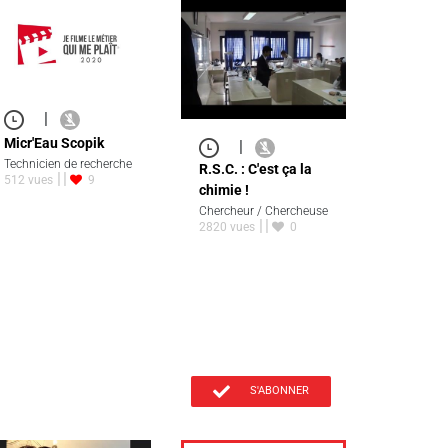
|
Micr'Eau Scopik
|
Technicien de recherche
R.S.C. : C'est ça la
512 vues
9
chimie !
Chercheur / Chercheuse
2820 vues
0
S'ABONNER