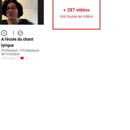
+
287
vidéos
Voir toutes les vidéos
|
A l'école du chant
lyrique
Professeur / Professeure
de musique
168 vues
3