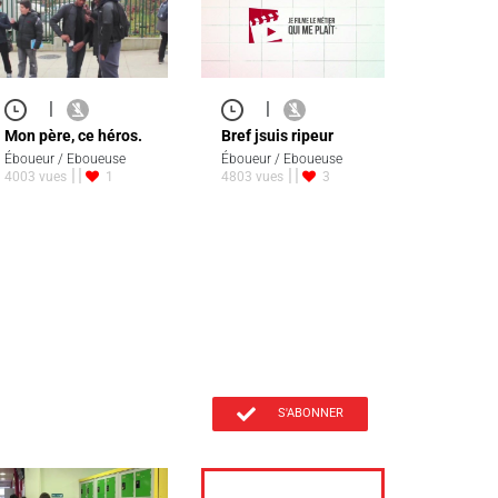
|
|
Mon père, ce héros.
Bref jsuis ripeur
Éboueur / Eboueuse
Éboueur / Eboueuse
4003 vues
1
4803 vues
3
S'ABONNER