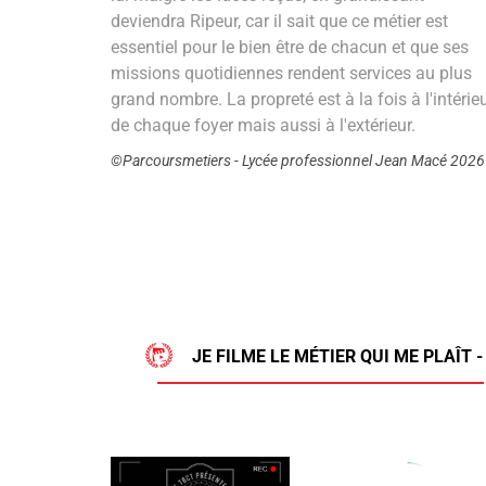
deviendra Ripeur, car il sait que ce métier est
essentiel pour le bien être de chacun et que ses
missions quotidiennes rendent services au plus
grand nombre. La propreté est à la fois à l'intérie
de chaque foyer mais aussi à l'extérieur.
©Parcoursmetiers - Lycée professionnel Jean Macé 2026
JE FILME LE MÉTIER QUI ME PLAÎT 