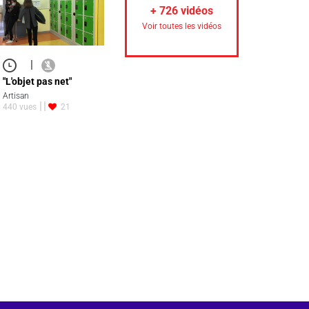
+
726
vidéos
Voir toutes les vidéos
|
"L'objet pas net"
Artisan
440 vues
21