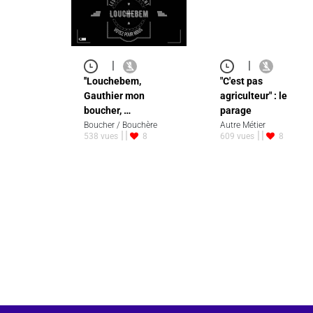
|
|
''Louchebem,
"C'est pas
Gauthier mon
agriculteur" : le
boucher, …
parage
Boucher / Bouchère
Autre Métier
538 vues
8
609 vues
8