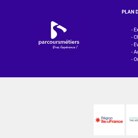
PLAN D
Ex
C
E
Ac
O