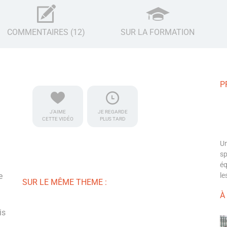
COMMENTAIRES (12)
SUR LA FORMATION
P
J'AIME
JE REGARDE
CETTE VIDÉO
PLUS TARD
Un
sp
éq
e
le
SUR LE MÊME THEME :
À
is