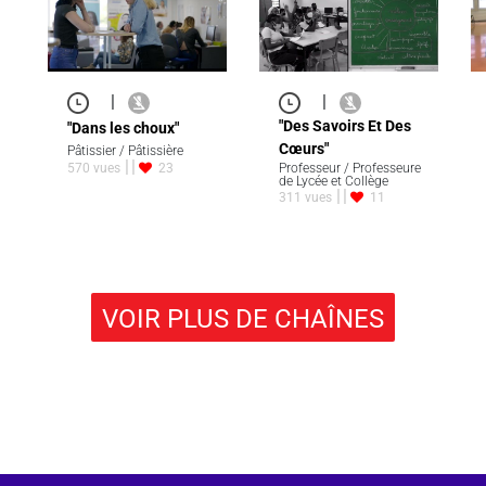
|
|
"Des Savoirs Et Des
"Dans les choux"
Cœurs"
Pâtissier / Pâtissière
570 vues
23
Professeur / Professeure
de Lycée et Collège
311 vues
11
VOIR PLUS DE CHAÎNES