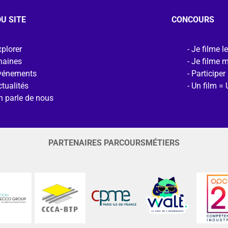
U SITE
CONCOURS
plorer
Je filme l
haines
Je filme 
vénements
Participer
tualités
Un film = 
n parle de nous
PARTENAIRES PARCOURSMÉTIERS