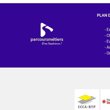
PLAN D
Ex
C
E
Ac
O