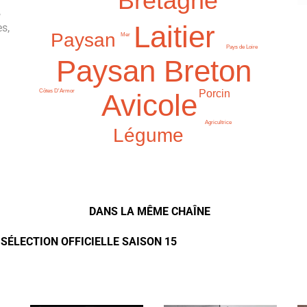
Bretagne
,
Laitier
es,
Paysan
Mer
Pays de Loire
Paysan Breton
Côtes D'Armor
Porcin
Avicole
Agricultrice
Légume
DANS LA MÊME CHAÎNE
- SÉLECTION OFFICIELLE SAISON 15