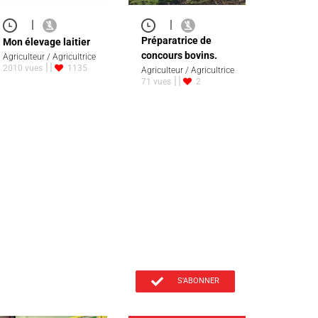
|
|
Préparatrice de
Mon élevage laitier
concours bovins.
Agriculteur / Agricultrice
2010 vues
1135
Agriculteur / Agricultrice
71 vues
2
S'ABONNER