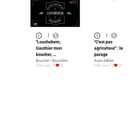
|
|
''Louchebem,
"C'est pas
Gauthier mon
agriculteur" : le
boucher, …
parage
Boucher / Bouchère
Autre Métier
538 vues
8
609 vues
8