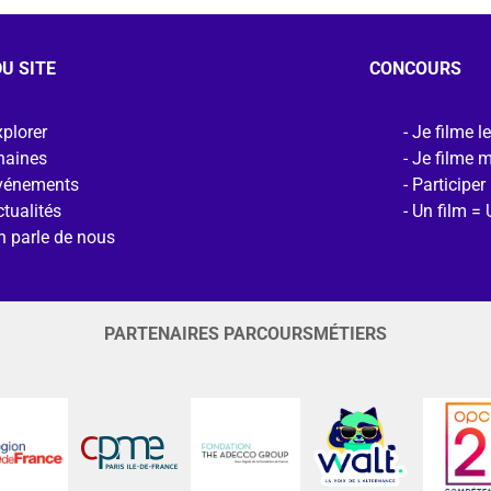
U SITE
CONCOURS
plorer
Je filme l
haines
Je filme 
vénements
Participer
tualités
Un film = 
n parle de nous
PARTENAIRES PARCOURSMÉTIERS