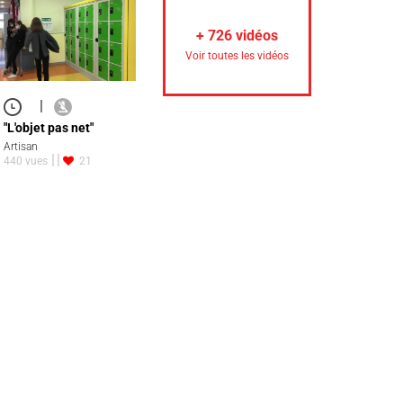
+
726
vidéos
Voir toutes les vidéos
|
"L'objet pas net"
Artisan
440 vues
21