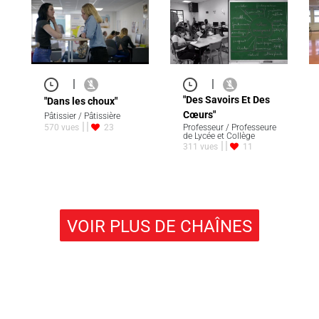
|
|
"Des Savoirs Et Des
"Dans les choux"
Cœurs"
Pâtissier / Pâtissière
570 vues
23
Professeur / Professeure
de Lycée et Collège
311 vues
11
VOIR PLUS DE CHAÎNES