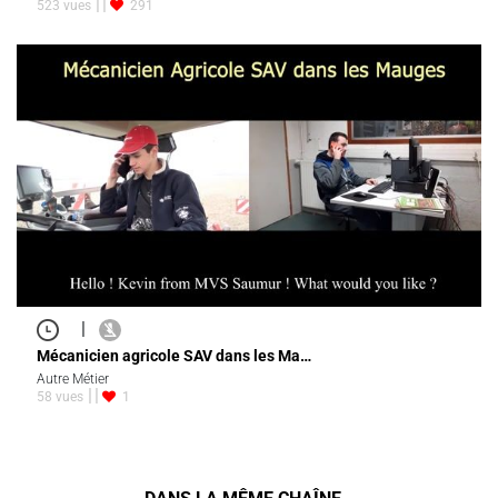
523 vues
291
|
Mécanicien agricole SAV dans les Ma…
Autre Métier
58 vues
1