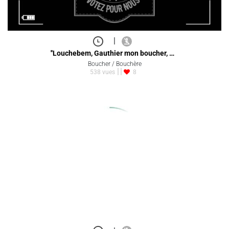
|
''Louchebem, Gauthier mon boucher, …
Boucher / Bouchère
538 vues
8