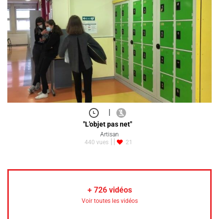
|
"L'objet pas net"
Artisan
440 vues
21
+
726
vidéos
Voir toutes les vidéos