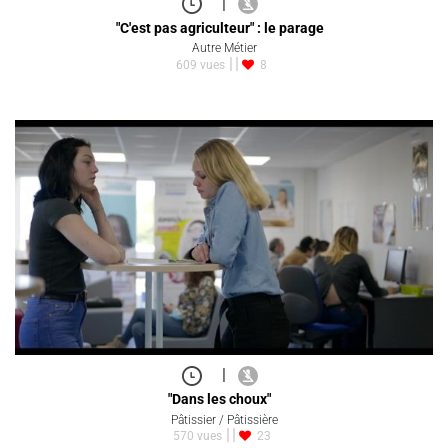
|
"C'est pas agriculteur" : le parage
Autre Métier
609 vues
8
|
"Dans les choux"
Pâtissier / Pâtissière
570 vues
23