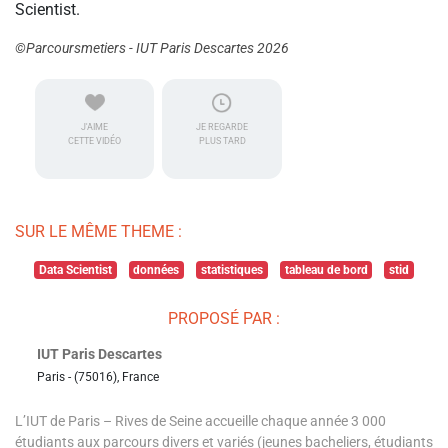
Scientist.
©Parcoursmetiers - IUT Paris Descartes 2026
J'AIME
JE REGARDE
CETTE VIDÉO
PLUS TARD
SUR LE MÊME THEME :
Data Scientist
données
statistiques
tableau de bord
stid
PROPOSÉ PAR :
IUT Paris Descartes
Paris - (75016), France
L’IUT de Paris – Rives de Seine accueille chaque année 3 000
étudiants aux parcours divers et variés (jeunes bacheliers, étudiants