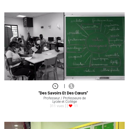
|
"Des Savoirs Et Des Cœurs"
Professeur / Professeure de
Lycée et Collège
311 vues
11