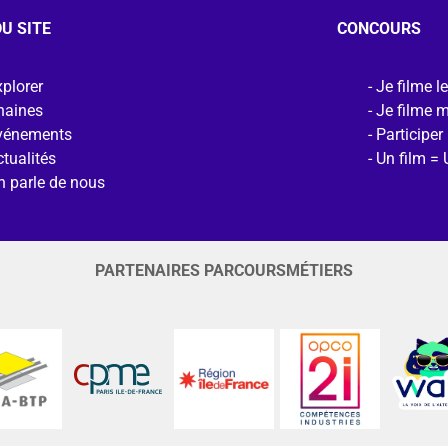
U SITE
CONCOURS
plorer
Je filme l
haines
Je filme 
vénements
Participer
tualités
Un film = 
n parle de nous
PARTENAIRES PARCOURSMÉTIERS