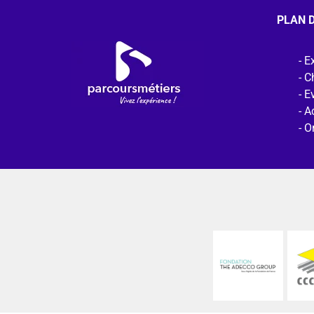
PLAN D
Ex
C
E
Ac
O