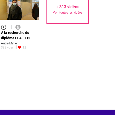
+
313
vidéos
Voir toutes les vidéos
|
A la recherche du
diplôme LEA - TCI…
Autre Métier
398 vues
12