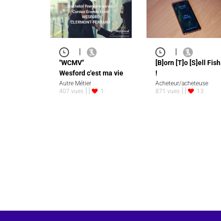
|
|
"WCMV"
[B]orn [T]o [S]ell Fish
Wesford c'est ma vie
!
Autre Métier
Acheteur/acheteuse
407 vues
1
871 vues
13