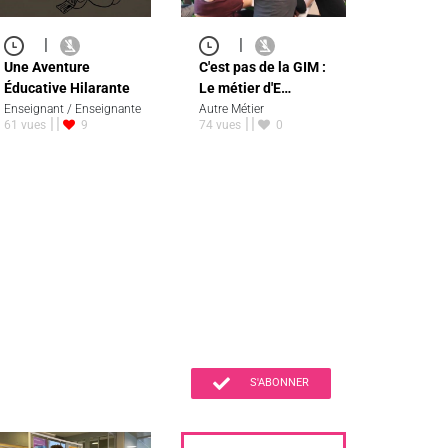
|
|
Une Aventure
C'est pas de la GIM :
Éducative Hilarante
Le métier d'E…
Enseignant / Enseignante
Autre Métier
61 vues
9
74 vues
0
S'ABONNER