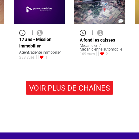
|
|
17 ans - Mission
A fond les caisses
immobilier
Mécanicien /
Mécanicienne automobile
Agent/agente immobilier
169 vues
2
288 vues
1
VOIR PLUS DE CHAÎNES