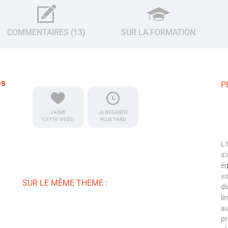
COMMENTAIRES (13)
SUR LA FORMATION
es
P
J'AIME
JE REGARDE
CETTE VIDÉO
PLUS TARD
L'
s'
éq
vo
SUR LE MÊME THEME :
di
li
au
pr