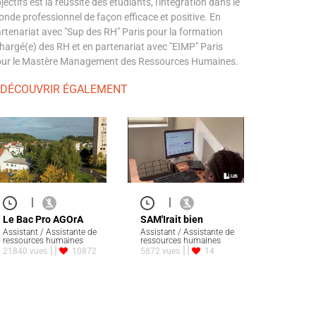
jectifs est la réussite des étudiants, l'intégration dans le
nde professionnel de façon efficace et positive. En
rtenariat avec "Sup des RH" Paris pour la formation
hargé(e) des RH et en partenariat avec "EIMP" Paris
ur le Mastère Management des Ressources Humaines.
 DÉCOUVRIR ÉGALEMENT
|
|
Le Bac Pro AGOrA
SAM'Irait bien
Assistant / Assistante de
Assistant / Assistante de
ressources humaines
ressources humaines
21840 vues
10872
5872 vues
14