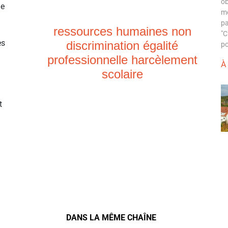
ob
ue
mo
pa
ressources humaines non
"C
es
discrimination égalité
po
professionnelle harcèlement
À
scolaire
t
DANS LA MÊME CHAÎNE