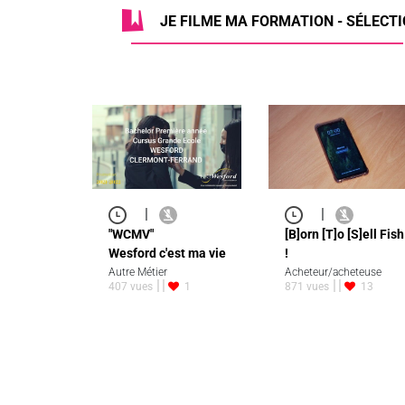
JE FILME MA FORMATION - SÉLECTIO
|
|
"WCMV"
[B]orn [T]o [S]ell Fish
Wesford c'est ma vie
!
Autre Métier
Acheteur/acheteuse
407 vues
1
871 vues
13