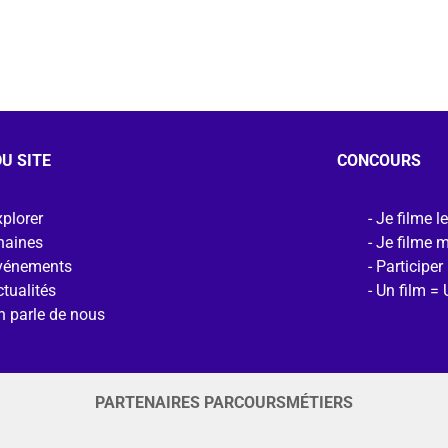
U SITE
CONCOURS
plorer
Je filme l
haines
Je filme 
vénements
Participer
tualités
Un film = 
n parle de nous
PARTENAIRES PARCOURSMÉTIERS