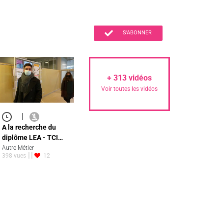
S'ABONNER
+
313
vidéos
Voir toutes les vidéos
|
A la recherche du
diplôme LEA - TCI…
Autre Métier
398 vues
12