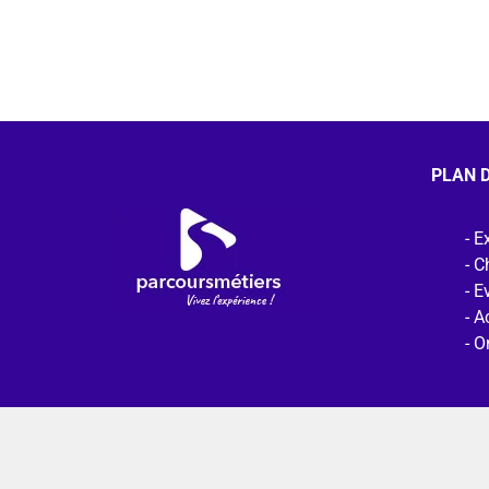
PLAN D
Ex
C
E
Ac
O