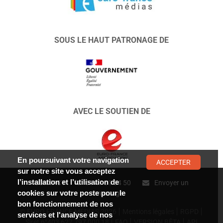
SOUS LE HAUT PATRONAGE DE
AVEC LE SOUTIEN DE
En poursuivant votre navigation
ACCEPTER
sur notre site vous acceptez
l’installation et l’utilisation de
CONTACT :
01 47 01 34 50
Envoyer un
cookies sur votre poste pour le
message
bon fonctionnement de nos
© EURO FRANCE MÉDIAS 2026
Mentions légales
RGPD
services et l'analyse de nos
Siret n°403 627 797 000 18
FAQ
VERSION BÊTA
API