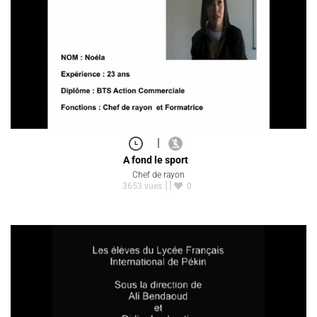
|
A fond le sport
Chef de rayon
3653 vues
0