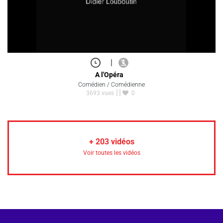
|
A l'Opéra
Comédien / Comédienne
3693 vues
0
+
203
vidéos
Voir toutes les vidéos