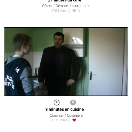
Gérant / Gérante de commerce
2764 vues
0
|
3 minutes en cuisine
Cuisinier / Cuisinière
3735 vues
1