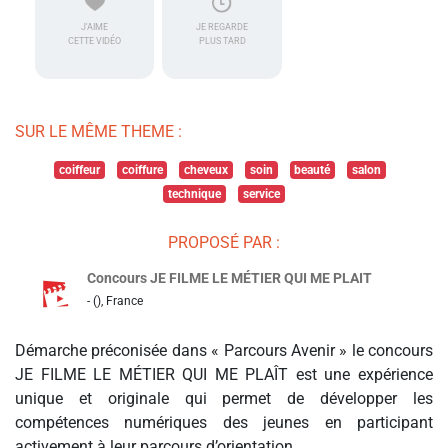
J'AIME
JE REGARDE
CETTE VIDÉO
PLUS TARD
SUR LE MÊME THEME :
coiffeur
coiffure
cheveux
soin
beauté
salon
technique
service
PROPOSÉ PAR :
Concours JE FILME LE MÉTIER QUI ME PLAIT
- (), France
Démarche préconisée dans « Parcours Avenir » le concours
JE FILME LE MÉTIER QUI ME PLAÎT est une expérience
unique et originale qui permet de développer les
compétences numériques des jeunes en participant
activement à leur parcours d’orientation.