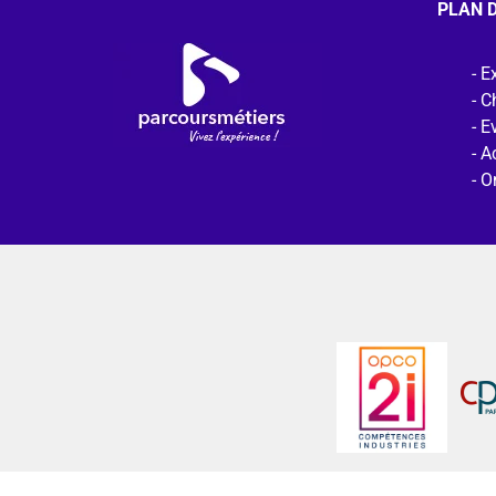
PLAN D
Ex
C
E
Ac
O