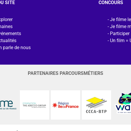
U SITE
CONCOURS
plorer
Je filme l
haines
Je filme 
vénements
Participer
tualités
Un film = 
n parle de nous
PARTENAIRES PARCOURSMÉTIERS