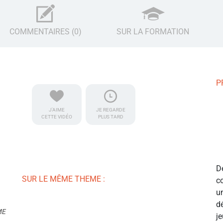
COMMENTAIRES (0)
SUR LA FORMATION
P
J'AIME
JE REGARDE
CETTE VIDÉO
PLUS TARD
D
SUR LE MÊME THEME :
c
u
d
ME
j