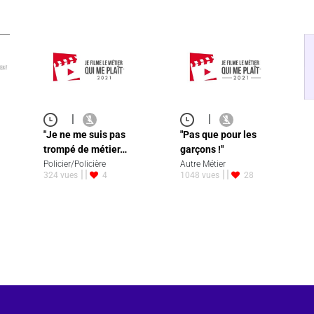
|
|
"Je ne me suis pas
"Pas que pour les
trompé de métier…
garçons !"
Policier/Policière
Autre Métier
324 vues
4
1048 vues
28