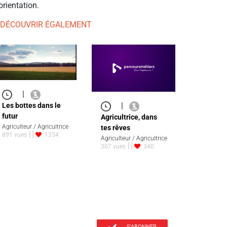
orientation.
 DÉCOUVRIR ÉGALEMENT
|
|
Les bottes dans le
futur
Agricultrice, dans
Agriculteur / Agricultrice
tes rêves
891 vues
1354
Agriculteur / Agricultrice
307 vues
340
S'ABONNER