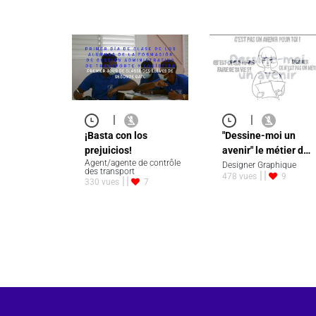
|
|
¡Basta con los
"Dessine-moi un
prejuicios!
avenir" le métier d…
Agent/agente de contrôle
Designer Graphique
des transport
478 vues
9
330 vues
7