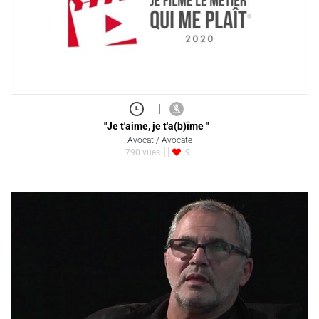
|
"Je t'aime, je t'a(b)îme "
Avocat / Avocate
790 vues
9