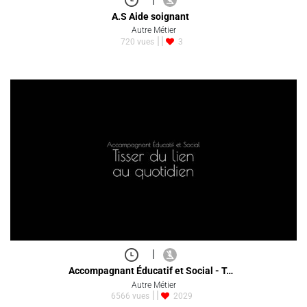
A.S Aide soignant
Autre Métier
720 vues
3
|
Accompagnant Éducatif et Social - T…
Autre Métier
6566 vues
2029