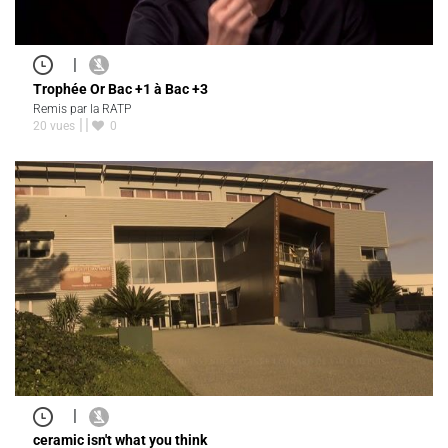
|
Trophée Or Bac +1 à Bac +3
Remis par la RATP
20 vues
0
|
ceramic isn't what you think