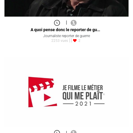
|
A quoi pense donc le reporter de gu…
Journaliste reporter de guerre
2253 vues
2
|