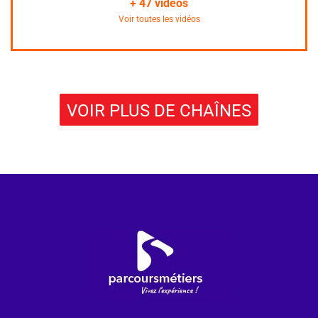
+
47
vidéos
Voir toutes les vidéos
VOIR PLUS DE CHAÎNES