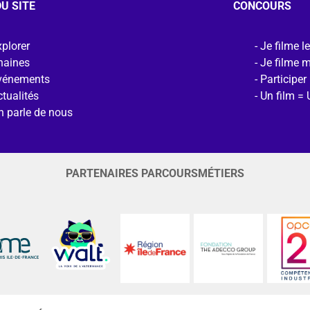
U SITE
CONCOURS
plorer
Je filme l
haines
Je filme 
vénements
Participer
tualités
Un film = 
n parle de nous
PARTENAIRES PARCOURSMÉTIERS