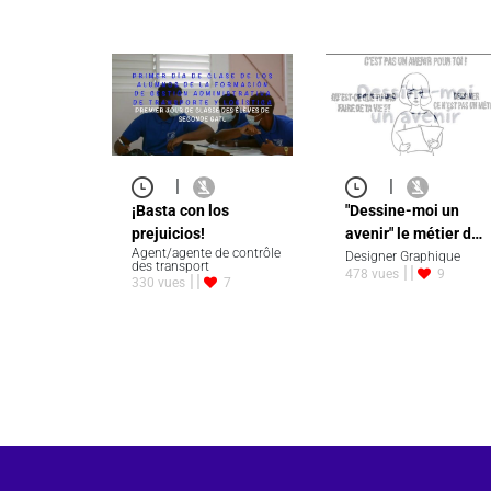
|
|
¡Basta con los
"Dessine-moi un
prejuicios!
avenir" le métier d…
Agent/agente de contrôle
Designer Graphique
des transport
478 vues
9
330 vues
7