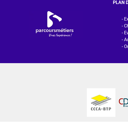
PLAN D
Ex
C
E
Ac
O