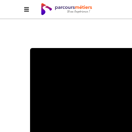
Accueil
Explorer
L' estheticien de la nature