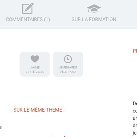
COMMENTAIRES (1)
SUR LA FORMATION
P
J'AIME
JE REGARDE
CETTE VIDÉO
PLUS TARD
D
SUR LE MÊME THEME :
c
u
d
ui
j