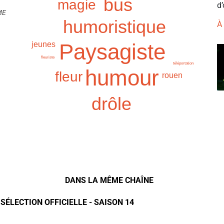
bus
magie
d’
ME
humoristique
À
Paysagiste
jeunes
fleuriste
téléportation
humour
fleur
rouen
drôle
DANS LA MÊME CHAÎNE
 SÉLECTION OFFICIELLE - SAISON 14