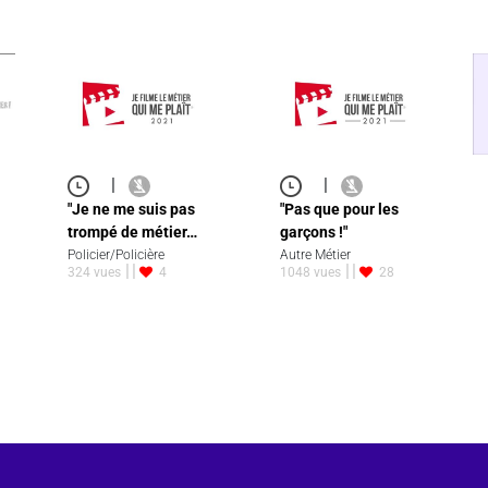
|
|
"Je ne me suis pas
"Pas que pour les
trompé de métier…
garçons !"
Policier/Policière
Autre Métier
324 vues
4
1048 vues
28