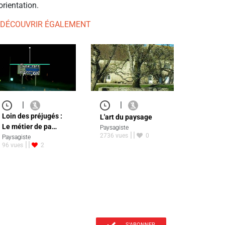
orientation.
 DÉCOUVRIR ÉGALEMENT
|
|
Loin des préjugés :
L'art du paysage
Le métier de pa…
Paysagiste
2736 vues
0
Paysagiste
96 vues
2
S'ABONNER