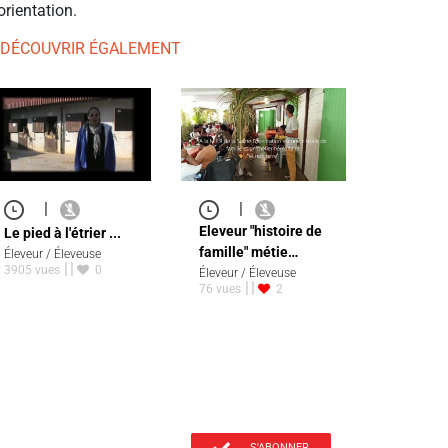
orientation.
 DÉCOUVRIR ÉGALEMENT
|
|
Eleveur "histoire de
Le pied à l'étrier ...
famille" métie…
Éleveur / Éleveuse
3905 vues
0
Éleveur / Éleveuse
76 vues
2
S'ABONNER