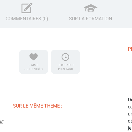
COMMENTAIRES (0)
SUR LA FORMATION
P
J'AIME
JE REGARDE
CETTE VIDÉO
PLUS TARD
D
SUR LE MÊME THEME :
c
u
d
ME
j