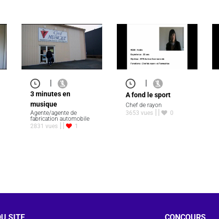
|
|
3 minutes en
A fond le sport
musique
Chef de rayon
Agente/agente de
3653 vues
0
fabrication automobile
2831 vues
1
U SITE
CONCOURS