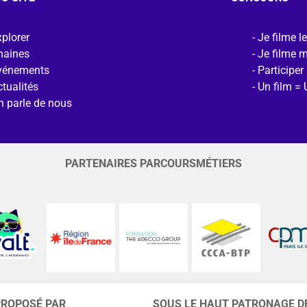
plorer
Je filme l
haines
Je filme 
vénements
Participer
tualités
Un film = 
n parle de nous
PARTENAIRES PARCOURSMÉTIERS
PROPOSÉ PAR
SOUS LE HAUT PATRONAGE D