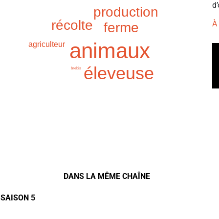
d’
production
récolte
À
ferme
animaux
agriculteur
éleveuse
brebis
DANS LA MÊME CHAÎNE
 SAISON 5