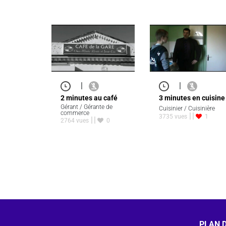
|
|
2 minutes au café
3 minutes en cuisine
Gérant / Gérante de
Cuisinier / Cuisinière
commerce
3735 vues
1
2764 vues
0
PLAN D