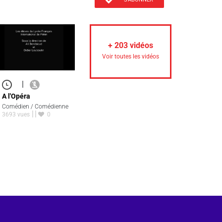
+
203
vidéos
Voir toutes les vidéos
|
A l'Opéra
Comédien / Comédienne
3693 vues
0