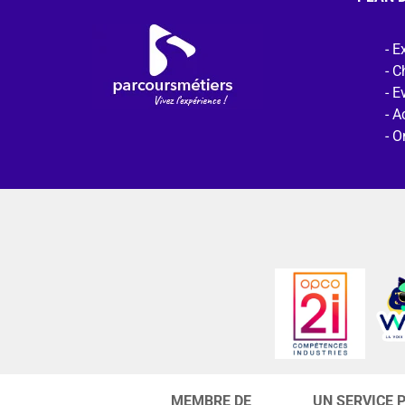
Ex
C
E
Ac
O
MEMBRE DE
UN SERVICE 