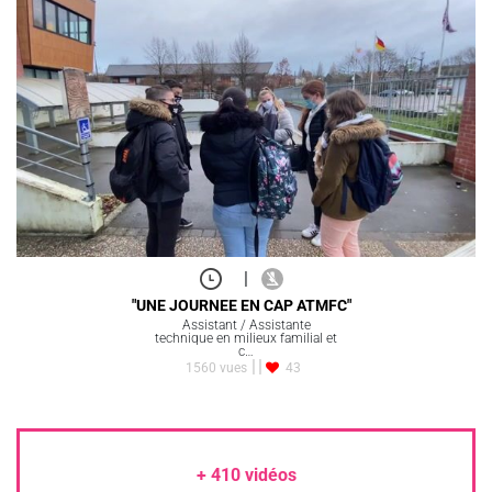
|
"UNE JOURNEE EN CAP ATMFC"
Assistant / Assistante
technique en milieux familial et
c…
1560 vues
43
+
410
vidéos