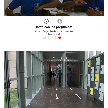
|
¡Basta con los prejuicios!
Agent/agente de contrôle des
transport
330 vues
7