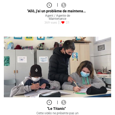
|
"Allô, j'ai un problème de maintena…
Agent / Agente de
Maintenance
369 vues
21
|
"Le Titanic"
Cette vidéo ne présente pas un