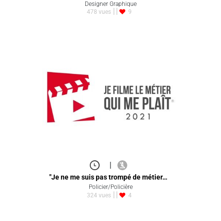
Designer Graphique
478 vues
9
|
"Je ne me suis pas trompé de métier…
Policier/Policière
324 vues
4