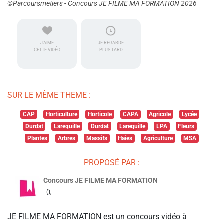
©Parcoursmetiers - Concours JE FILME MA FORMATION 2026
J'AIME
JE REGARDE
CETTE VIDÉO
PLUS TARD
SUR LE MÊME THEME :
CAP
Horticulture
Horticole
CAPA
Agricole
Lycée
Durdat
Larequille
Durdat
Larequille
LPA
Fleurs
Plantes
Arbres
Massifs
Haies
Agriculture
MSA
PROPOSÉ PAR :
Concours JE FILME MA FORMATION
- (),
JE FILME MA FORMATION est un concours vidéo à