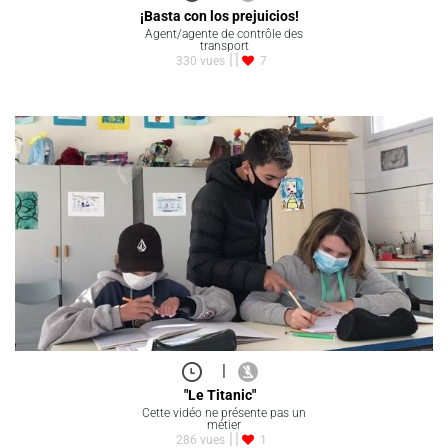
¡Basta con los prejuicios!
Agent/agente de contrôle des
transport
330 vues
7
|
"Le Titanic"
Cette vidéo ne présente pas un
métier
286 vues
1