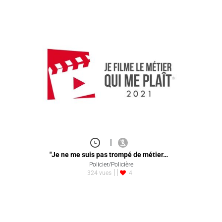
|
"Je ne me suis pas trompé de métier…
Policier/Policière
324 vues
4