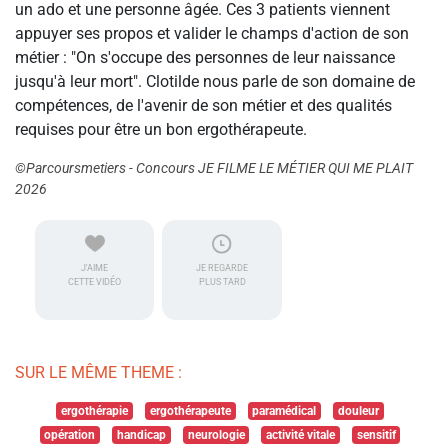
un ado et une personne âgée. Ces 3 patients viennent
appuyer ses propos et valider le champs d'action de son
métier : "On s'occupe des personnes de leur naissance
jusqu'à leur mort". Clotilde nous parle de son domaine de
compétences, de l'avenir de son métier et des qualités
requises pour être un bon ergothérapeute.
©Parcoursmetiers - Concours JE FILME LE MÉTIER QUI ME PLAIT
2026
J'AIME
JE REGARDE
CETTE VIDÉO
PLUS TARD
SUR LE MÊME THEME :
ergothérapie
ergothérapeute
paramédical
douleur
opération
handicap
neurologie
activité vitale
sensitif