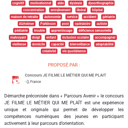
cognitif
motivationnel
aide
dyslexie
dysorthographie
concentration
entraînement
libéral
hôpital
maison de retraite
autonomie
service
accident
gériatrie
Alzheimer
Parkinson
post
opératoire
autiste
pédiatrie
trouble
apprentissage
déficience sensorielle
malvoyant
doigt
enfant
inclusion scolaire
accompagner
vieillesse
domicile
capacité
bienveillance
adaptabilité
créativité
vie quotidienne
PROPOSÉ PAR :
Concours JE FILME LE MÉTIER QUI ME PLAIT
- (), France
Démarche préconisée dans « Parcours Avenir » le concours
JE FILME LE MÉTIER QUI ME PLAÎT est une expérience
unique et originale qui permet de développer les
compétences numériques des jeunes en participant
activement à leur parcours d’orientation.