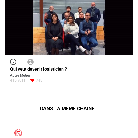
|
Qui veut devenir logisticien ?
Autre Métier
415 vues
748
DANS LA MÊME CHAÎNE