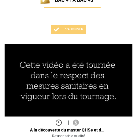
BAC +1 À BAC +3
S'ABONNER
|
A la découverte du master QHSe et d…
Responsable qualité