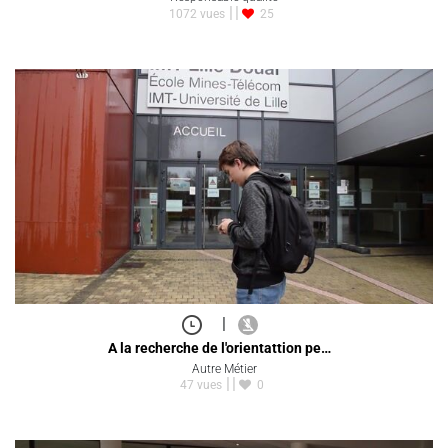
1072 vues
25
|
A la recherche de l'orientattion pe…
Autre Métier
47 vues
0