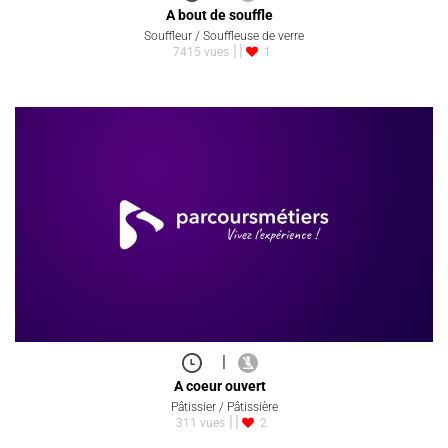
A bout de souffle
Souffleur / Souffleuse de verre
7415 vues
1
|
A coeur ouvert
Pâtissier / Pâtissière
311 vues
2