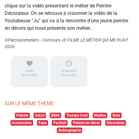
clique sur la vidéo présentant le métier de Peintre
Décorateur. On se retrouve à visionner la vidéo de la
Youtubeuse "Ju" qui va à la rencontre d'une jeune peintre
en décors qui nous présente son métier...
©Parcoursmetiers - Concours JE FILME LE MÉTIER QUI ME PLAIT
2026
J'AIME
JE REGARDE
CETTE VIDÉO
PLUS TARD
SUR LE MÊME THEME :
Peintre
Décor
BMA
Trompe l'oeil
Marbre
Bois
Accessoires
Faux
Pochoir
Peintre en décor
Décoration
Scénographie