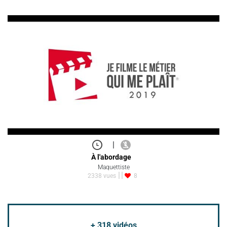
|
À l'abordage
Maquettiste
2338 vues
8
+
318
vidéos