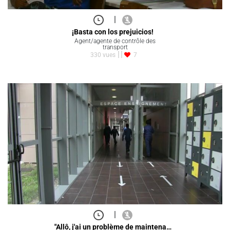
|
¡Basta con los prejuicios!
Agent/agente de contrôle des
transport
330 vues
7
|
"Allô, j'ai un problème de maintena…