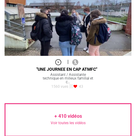
|
"UNE JOURNEE EN CAP ATMFC"
Assistant / Assistante
technique en milieux familial et
c…
1560 vues
43
+
410
vidéos
Voir toutes les vidéos