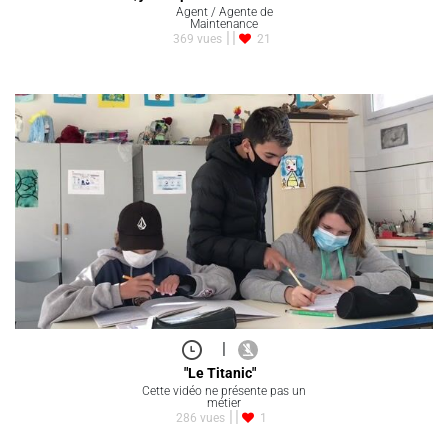
Agent / Agente de
Maintenance
369 vues
21
|
"Le Titanic"
Cette vidéo ne présente pas un
métier
286 vues
1