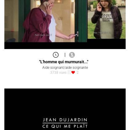
|
"L'homme qui murmurait..."
Aide soignant/aide soignante
3738 vues
2