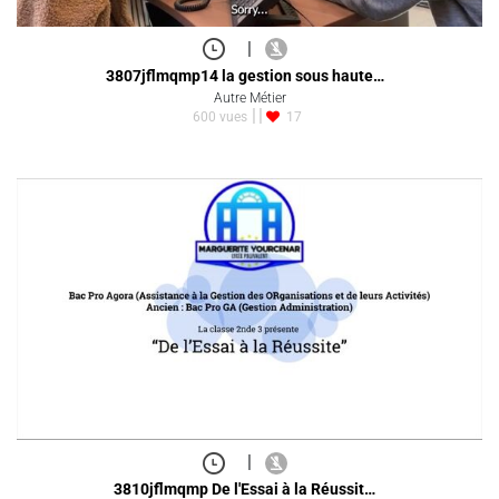
|
3807jflmqmp14 la gestion sous haute…
Autre Métier
600 vues
17
|
3810jflmqmp De l'Essai à la Réussit…