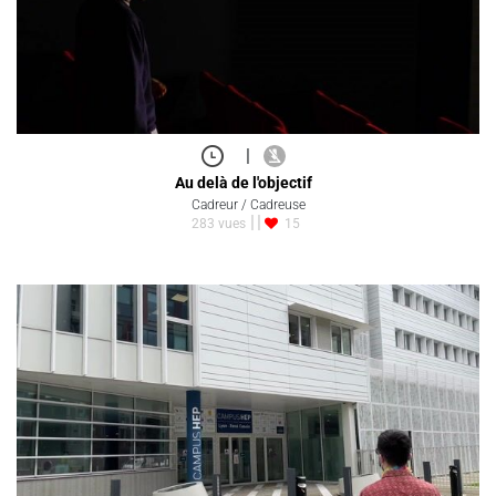
|
Au delà de l'objectif
Cadreur / Cadreuse
283 vues
15