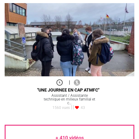
|
"UNE JOURNEE EN CAP ATMFC"
Assistant / Assistante
technique en milieux familial et
c…
1560 vues
43
+
410
vidéos