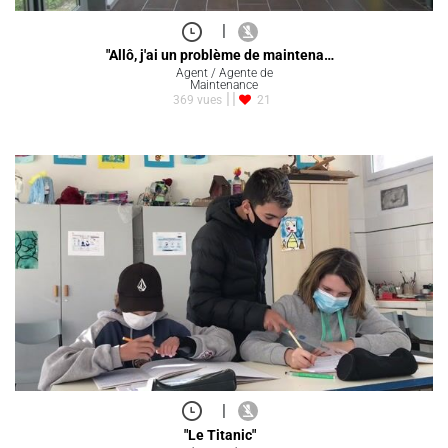
|
"Allô, j'ai un problème de maintena…
Agent / Agente de
Maintenance
369 vues
21
|
"Le Titanic"