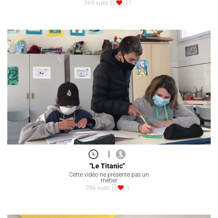
369 vues
21
|
"Le Titanic"
Cette vidéo ne présente pas un
métier
286 vues
1