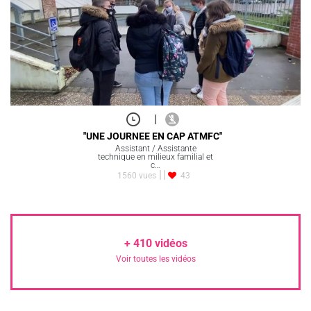
|
"UNE JOURNEE EN CAP ATMFC"
Assistant / Assistante
technique en milieux familial et
c…
1560 vues
43
+
410
vidéos
Voir toutes les vidéos