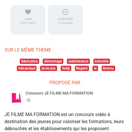
J'AIME
JE REGARDE
CETTE VIDÉO
PLUS TARD
SUR LE MÊME THEME :
fabrication
démontage
maintenance
industrie
mécanique
lycée pro
Sully
Nogent
le
Rotrou
PROPOSÉ PAR :
Concours JE FILME MA FORMATION
- (),
JE FILME MA FORMATION est un concours vidéo à
destination des jeunes pour valoriser les formations, leurs
débouchés et les établissements qui les proposent.