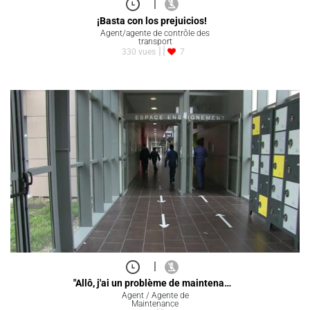
|
¡Basta con los prejuicios!
Agent/agente de contrôle des
transport
330 vues
7
|
"Allô, j'ai un problème de maintena…
Agent / Agente de
Maintenance