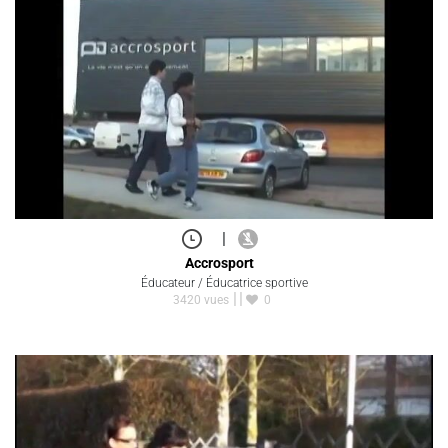
|
Accrosport
Éducateur / Éducatrice sportive
3420 vues
0