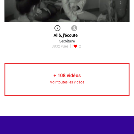
|
Allô, j'écoute
Secrétaire
3832 vues
2
+
108
vidéos
Voir toutes les vidéos