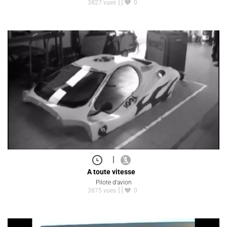
3827 vues
0
|
A toute vitesse
Pilote d'avion
3875 vues
0