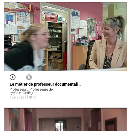
|
Le métier de professeur documentali…
Professeur / Professeure de
Lycée et Collège
159 vues
0