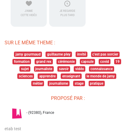
J'AIME
JE REGARDE
CETTE VIDÉO
PLUS TARD
SUR LE MÊME THEME :
jamy gourmaud
guillaume pley
invité
c'est pas sorcier
formation
grand rex
cérémonie
capsule
covid
19
sujet
journaliste
savoir
vidéo
connaissance
sciences
apprendre
enseignant
le monde de jamy
métier
journalisme
stage
pratique
PROPOSÉ PAR :
- (92380), France
etab test