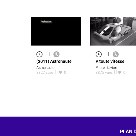
|
|
(2011) Astronaute
A toute vitesse
Astronaute
Pilote d'avion
3827 vues
0
3875 vues
0
PLAN D