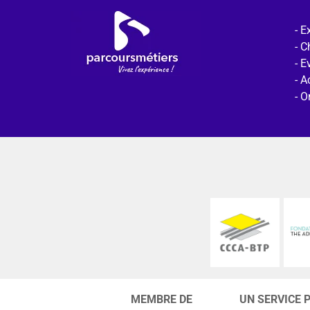
Ex
C
E
Ac
O
MEMBRE DE
UN SERVICE 