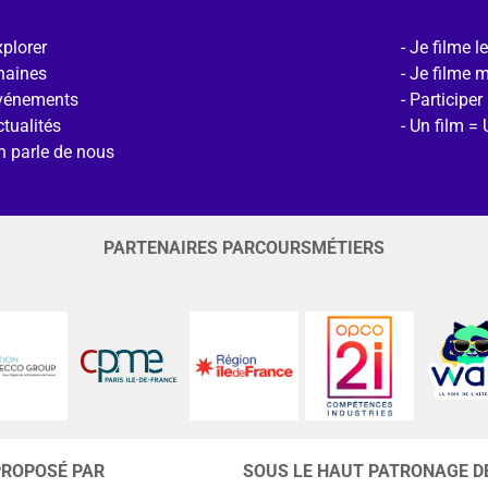
plorer
Je filme l
haines
Je filme 
vénements
Participer
tualités
Un film = 
n parle de nous
PARTENAIRES PARCOURSMÉTIERS
PROPOSÉ PAR
SOUS LE HAUT PATRONAGE D