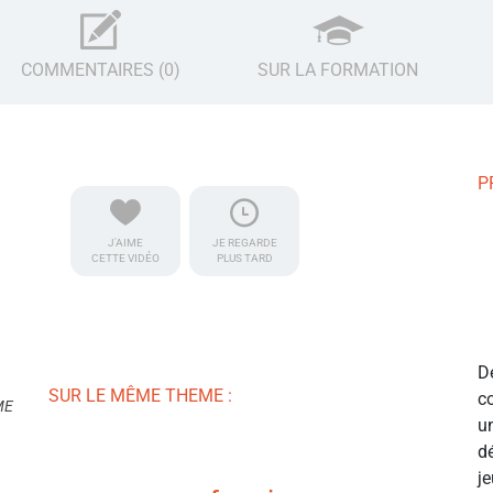
COMMENTAIRES (0)
SUR LA FORMATION
P
J'AIME
JE REGARDE
CETTE VIDÉO
PLUS TARD
D
SUR LE MÊME THEME :
c
ME
u
d
j