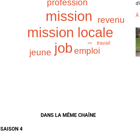
profession
d’
mission
À
revenu
mission locale
job
travail
aide
emploi
jeune
DANS LA MÊME CHAÎNE
 SAISON 4