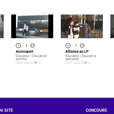
|
|
Accrosport
Alliance au LP
Éducateur / Éducatrice
Éducateur / Éducatrice
sportive
spécialisé
3420 vues
0
2291 vues
0
U SITE
CONCOURS