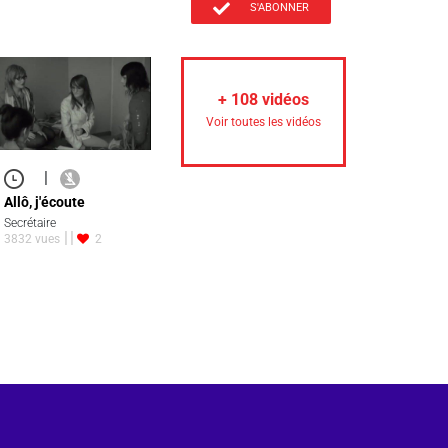
S'ABONNER
+
108
vidéos
Voir toutes les vidéos
|
Allô, j'écoute
Secrétaire
3832 vues
2