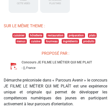
J'AIME
JE REGARDE
CETTE VIDÉO
PLUS TARD
SUR LE MÊME THEME :
cuisinier
hôtellerie
restauration
préparation
plats
menus
cuisine
fourneau
ingrédients
produits
PROPOSÉ PAR :
Concours JE FILME LE MÉTIER QUI ME PLAIT
- (), France
Démarche préconisée dans « Parcours Avenir » le concours
JE FILME LE MÉTIER QUI ME PLAÎT est une expérience
unique et originale qui permet de développer les
compétences numériques des jeunes en participant
activement à leur parcours d’orientation.