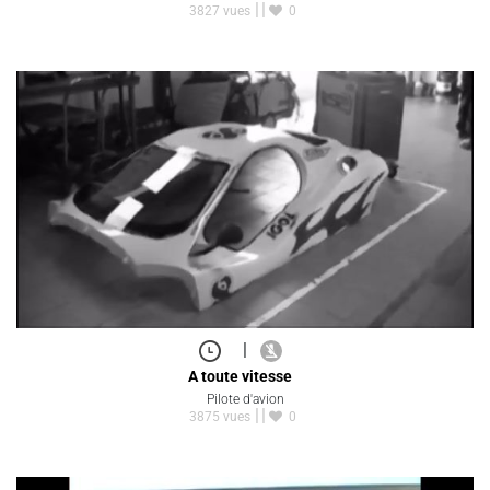
3827 vues
0
|
A toute vitesse
Pilote d'avion
3875 vues
0