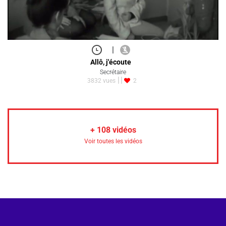
|
Allô, j'écoute
Secrétaire
3832 vues
2
+
108
vidéos
Voir toutes les vidéos