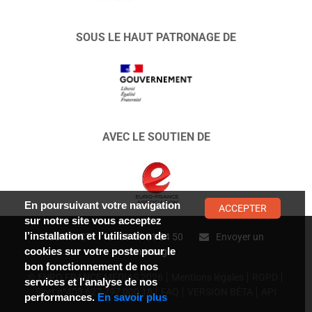
SOUS LE HAUT PATRONAGE DE
AVEC LE SOUTIEN DE
En poursuivant votre navigation
ACCEPTER
sur notre site vous acceptez
l’installation et l’utilisation de
CONTACT :
01 47 01 34 50
Envoyer un
cookies sur votre poste pour le
message
bon fonctionnement de nos
© EURO FRANCE MÉDIAS 2026
Mentions légales
RGPD
services et l'analyse de nos
Siret n°403 627 797 000 18
FAQ
VERSION BÊTA
API
performances.
En savoir plus