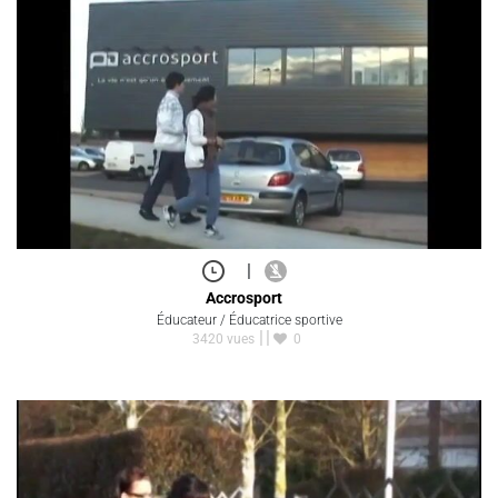
|
Accrosport
Éducateur / Éducatrice sportive
3420 vues
0