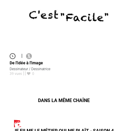
|
De l'idée à l'image
Dessinateur / Dessinatrice
39 vues
0
DANS LA MÊME CHAÎNE
JE FILME LE MÉTIER QUI ME PLAÎT - SAISON 4