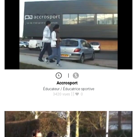
|
Accrosport
Éducateur / Éducatrice sportive
3420 vues
0