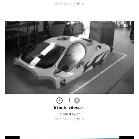
3827 vues
0
|
A toute vitesse
Pilote d'avion
3875 vues
0