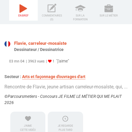
EN BREF
COMMENTAIRES
SUR LA
SUR LE MÉTIER
(0)
FORMATION
Flavie, carreleur-mosaïste
Dessinateur / Dessinatrice
"j'aime"
03 mn 04
3963 vues
1
Secteur :
Arts et façonnage d'ouvrages d'art
Rencontre de Flavie, jeune artisan carreleur-mosaîste, qui, ...
©Parcoursmetiers - Concours JE FILME LE MÉTIER QUI ME PLAIT
2026
J'AIME
JE REGARDE
CETTE VIDÉO
PLUS TARD