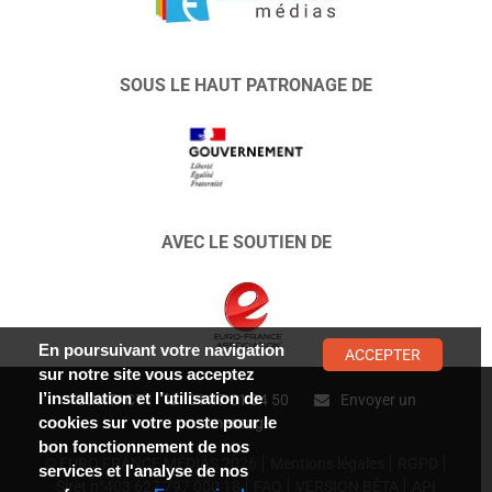
SOUS LE HAUT PATRONAGE DE
AVEC LE SOUTIEN DE
En poursuivant votre navigation
ACCEPTER
sur notre site vous acceptez
l’installation et l’utilisation de
CONTACT :
01 47 01 34 50
Envoyer un
cookies sur votre poste pour le
message
bon fonctionnement de nos
© EURO FRANCE MÉDIAS 2026
Mentions légales
RGPD
services et l'analyse de nos
Siret n°403 627 797 000 18
FAQ
VERSION BÊTA
API