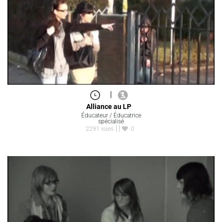
|
Alliance au LP
Éducateur / Éducatrice
spécialisé
2291 vues
0