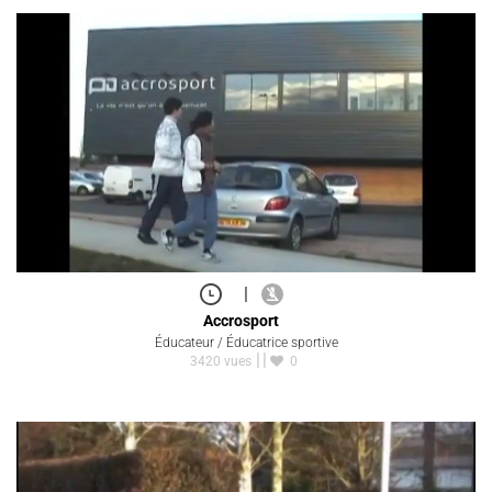
|
Accrosport
Éducateur / Éducatrice sportive
3420 vues
0