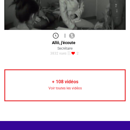
|
Allô, j'écoute
Secrétaire
3832 vues
2
+
108
vidéos
Voir toutes les vidéos