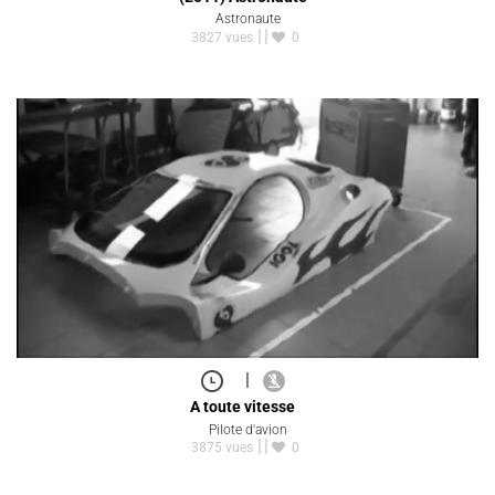
Astronaute
3827 vues
0
|
A toute vitesse
Pilote d'avion
3875 vues
0