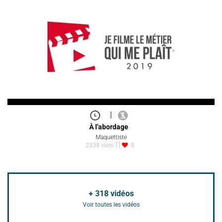
|
À l'abordage
Maquettiste
2338 vues
8
+
318
vidéos
Voir toutes les vidéos