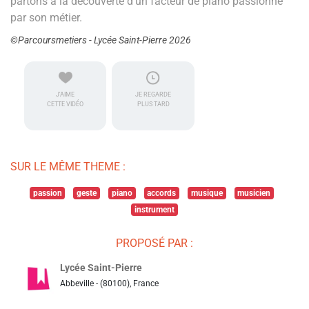
partons à la découverte d'un facteur de piano passionné
par son métier.
©Parcoursmetiers - Lycée Saint-Pierre 2026
J'AIME
JE REGARDE
CETTE VIDÉO
PLUS TARD
SUR LE MÊME THEME :
passion
geste
piano
accords
musique
musicien
instrument
PROPOSÉ PAR :
Lycée Saint-Pierre
Abbeville - (80100), France