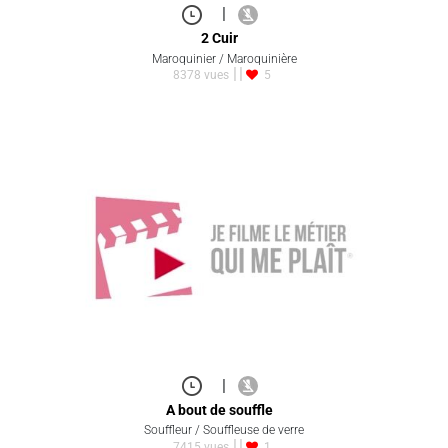
|
2 Cuir
Maroquinier / Maroquinière
8378 vues
5
|
A bout de souffle
Souffleur / Souffleuse de verre
7415 vues
1