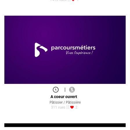
|
A coeur ouvert
Pâtissier / Pâtissière
311 vues
2