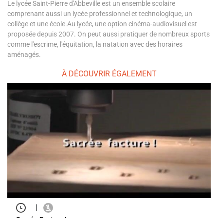
Le lycée Saint-Pierre d'Abbeville est un ensemble scolaire
comprenant aussi un lycée professionnel et technologique, un
collège et une école.Au lycée, une option cinéma-audiovisuel est
proposée depuis 2007. On peut aussi pratiquer de nombreux sports
comme l'escrime, l'équitation, la natation avec des horaires
aménagés.
À DÉCOUVRIR ÉGALEMENT
|