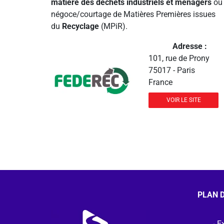
matière des déchets industriels et ménagers
ou 
négoce/courtage de Matières Premières issues
du
Recyclage
(MPiR).
Adresse :
101, rue de Prony
75017 - Paris
France
VOIR LE SITE
PLAN D
Ex