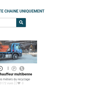
TE CHAINE UNIQUEMENT
|
hauffeur multibenne
es métiers du recyclage
5172 vues
0