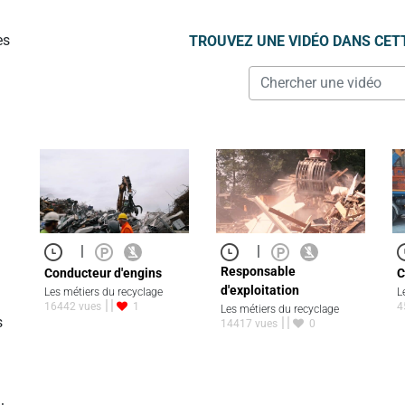
es
TROUVEZ UNE VIDÉO DANS CET
|
|
Responsable
Conducteur d'engins
C
d'exploitation
Les métiers du recyclage
L
16442 vues
1
4
Les métiers du recyclage
s
14417 vues
0