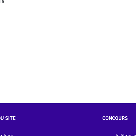
le
U SITE
CONCOURS
plorer
Je filme l