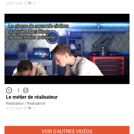
2643 vues
0
|
Le métier de réalisateur
Réalisateur / Réalisatrice
4377 vues
0
VOIR D'AUTRES VIDÉOS