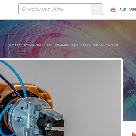
EXPLORE
tés
Amazon embauche 15 000 cyber-lutins pour ses livraisons de Noël