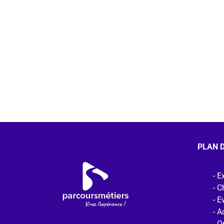
PLAN D
Ex
C
E
Ac
O