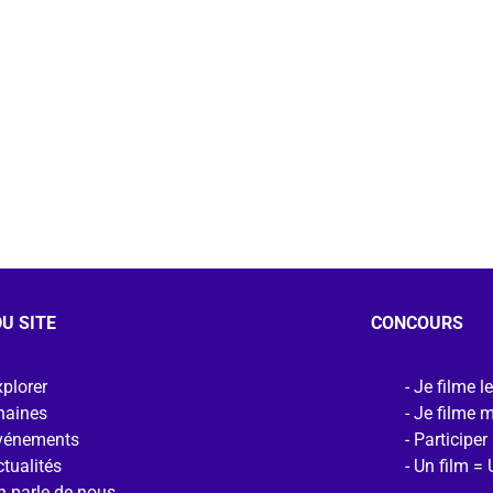
U SITE
CONCOURS
plorer
Je filme l
haines
Je filme 
vénements
Participer
tualités
Un film = 
n parle de nous