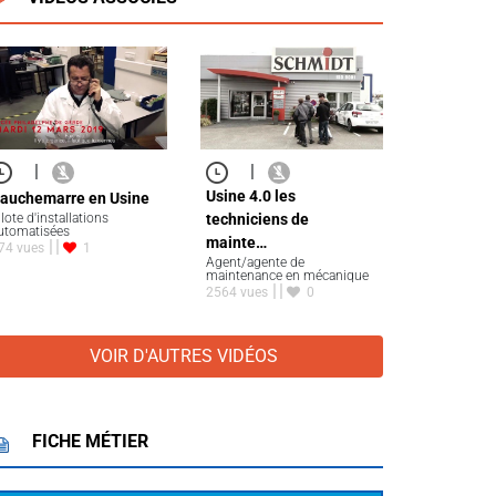
|
|
Usine 4.0 les
auchemarre en Usine
ilote d'installations
techniciens de
utomatisées
mainte…
74 vues
1
Agent/agente de
maintenance en mécanique
2564 vues
0
VOIR D'AUTRES VIDÉOS
FICHE MÉTIER