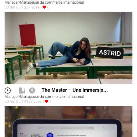
Manager/Manageuse du commerce international
00 mn 00
207 vues
6
|
The Master – Une immersio...
Manager/Manageuse du commerce international
00 mn 00
4123 vues
7