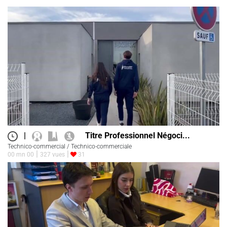
|
Titre Professionnel Négoci...
Technico-commercial / Technico-commerciale
00 mn 00
327 vues
31