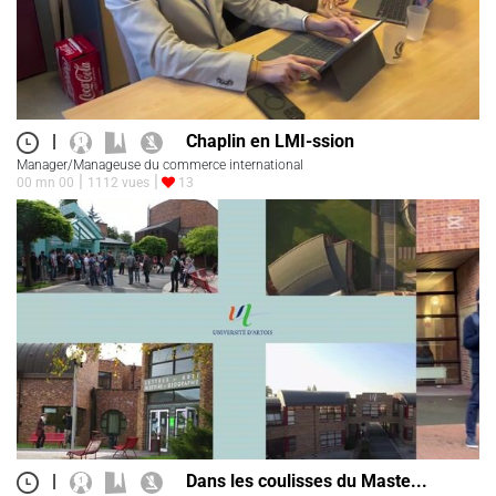
|
Chaplin en LMI-ssion
Manager/Manageuse du commerce international
00 mn 00
1112 vues
13
|
Dans les coulisses du Maste...