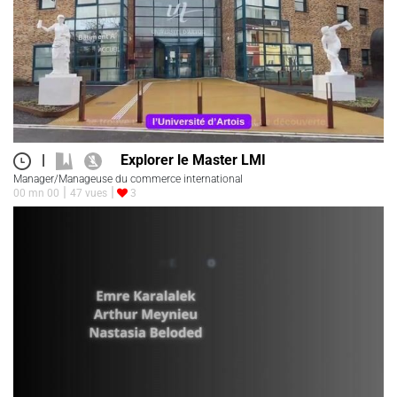
|
Explorer le Master LMI
Manager/Manageuse du commerce international
00 mn 00
47 vues
3