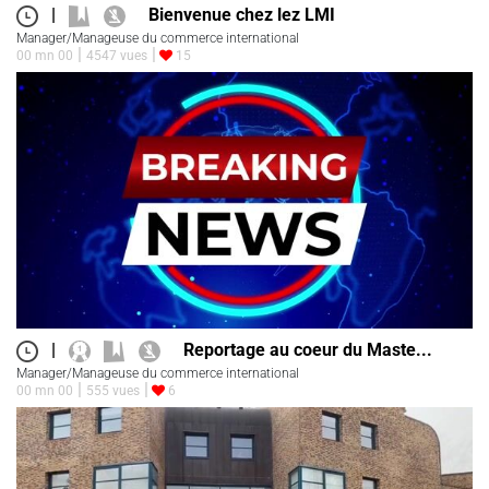
|
Bienvenue chez lez LMI
Manager/Manageuse du commerce international
00 mn 00
4547 vues
15
|
Reportage au coeur du Maste...
Manager/Manageuse du commerce international
00 mn 00
555 vues
6