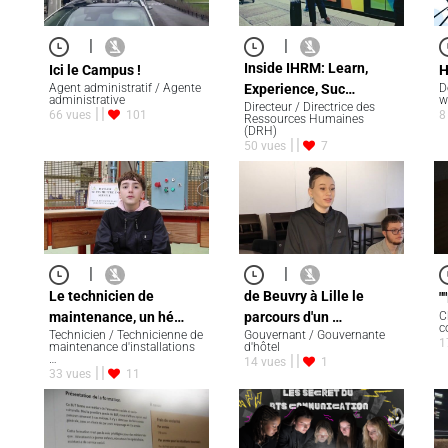
|
|
Inside IHRM: Learn,
Ici le Campus !
H
Agent administratif / Agente
Experience, Suc…
D
administrative
w
Directeur / Directrice des
66 vues
101
8
Ressources Humaines
(DRH)
50 vues
7
|
|
Le technicien de
de Beuvry à Lille le
"
maintenance, un hé…
parcours d'un …
C
c
Technicien / Technicienne de
Gouvernant / Gouvernante
1
maintenance d'installations
d'hôtel
…
14 vues
1
33 vues
11