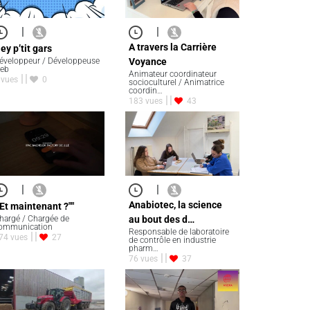
|
|
A travers la Carrière
ey p’tit gars
éveloppeur / Développeuse
Voyance
eb
Animateur coordinateur
 vues
0
socioculturel / Animatrice
coordin…
183 vues
43
|
|
Anabiotec, la science
"Et maintenant ?""
hargé / Chargée de
au bout des d…
ommunication
Responsable de laboratoire
74 vues
27
de contrôle en industrie
pharm…
76 vues
37