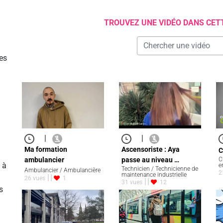
TROUVEZ UNE VIDÉO DANS CET
es
|
|
Ma formation
Ascensoriste : Aya
C
C
ambulancier
passe au niveau …
 à
e
Technicien / Technicienne de
Ambulancier / Ambulancière
2
maintenance industrielle
26 vues
1
31 vues
12
s