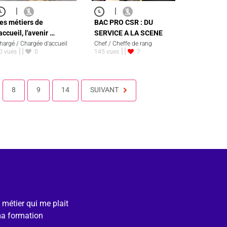
|
|
es métiers de
BAC PRO CSR : DU
'accueil, l'avenir …
SERVICE A LA SCENE
hargé / Chargée d'accueil
Chef / Cheffe de rang
0 vues
0
145 vues
7
8
9
14
SUIVANT
e métier qui me plait
ma formation