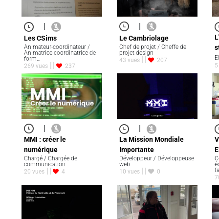
|
|
L
Le Cambriolage
Les CSims
Chef de projet / Cheffe de
Animateur-coordinateur /
s
projet design
Animatrice-coordinatrice de
E
form…
43 vues
207
5
269 vues
237
|
|
MMI : créer le
La Mission Mondiale
V
numérique
Importante
E
Chargé / Chargée de
Développeur / Développeuse
C
communication
web
é
f
20 vues
4
10 vues
0
7