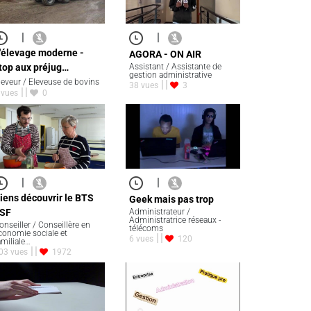
|
|
'élevage moderne -
AGORA - ON AIR
top aux préjug…
Assistant / Assistante de
gestion administrative
leveur / Eleveuse de bovins
38 vues
3
 vues
0
|
|
iens découvrir le BTS
Geek mais pas trop
SF
Administrateur /
Administratrice réseaux -
onseiller / Conseillère en
télécoms
conomie sociale et
6 vues
120
amiliale…
03 vues
1972