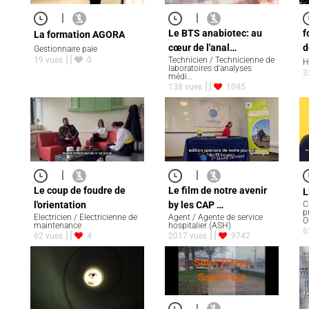
|
|
Le BTS anabiotec: au
f
La formation AGORA
cœur de l'anal…
d
Gestionnaire paie
19 vues
0
Technicien / Technicienne de
H
laboratoires d'analyses
3
médi…
138 vues
1045
|
|
Le coup de foudre de
Le film de notre avenir
L
C
l'orientation
by les CAP …
p
Electricien / Electricienne de
Agent / Agente de service
O
maintenance
hospitalier (ASH)
6
62 vues
4
2017 vues
9742
|