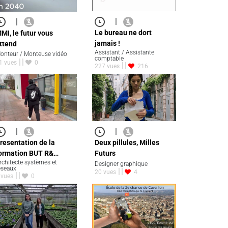
|
|
Le bureau ne dort
MI, le futur vous
jamais !
ttend
Assistant / Assistante
onteur / Monteuse vidéo
comptable
1 vues
0
227 vues
216
|
|
resentation de la
Deux pillules, Milles
ormation BUT R&…
Futurs
rchitecte systèmes et
Designer graphique
éseaux
20 vues
4
 vues
0