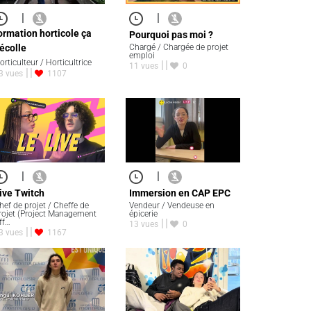
|
|
ormation horticole ça
Pourquoi pas moi ?
Chargé / Chargée de projet
écolle
emploi
orticulteur / Horticultrice
11 vues
0
3 vues
1107
|
|
ive Twitch
Immersion en CAP EPC
hef de projet / Cheffe de
Vendeur / Vendeuse en
rojet (Project Management
épicerie
ff…
13 vues
0
3 vues
1167